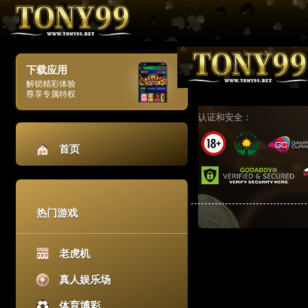
下载应用
解锁精彩体验
尊享专属特权
认证和安全：
首页
热门游戏
老虎机
真人娱乐场
体育博彩