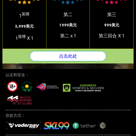
英哩
第二
第三
1
1999美元
999美元
3,999美元
第二 x 1
第三回合 X 1
英哩
1
X 1
点击此处
认证和安全：
存款方式：