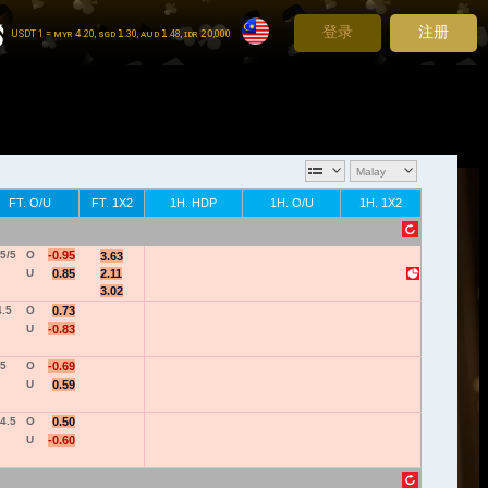
登录
注册
USDT 1 = ᴍʏʀ 𝟦.20, ꜱɢᴅ 𝟣.30, ᴀᴜᴅ 𝟣.48, ɪᴅʀ 𝟤𝟢,000