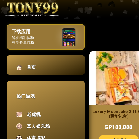
下载应用
解锁精彩体验
尊享专属特权
首页
热门游戏
Luxury Mooncake Gift 
老虎机
（豪华礼盒）
真人娱乐场
GP188,888
体育博彩