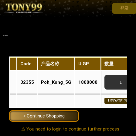
登录
---
Code
产品名称
U.GP
数量
32355
Poh_Kong_5G
1800000
« Continue Shopping
⚠ You need to login to continue further process